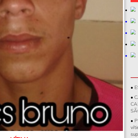
E
C
CA
SÃ
P
vít
sup