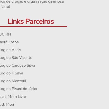
fico de drogas e organização criminosa
 Natal
Links Parceiros
90 RN
ndré Fotos
log de Assis
log de São Vicente
log do Cardoso Silva
log do F Silva
log do Montoril
log do Rivanildo Júnior
eará Mirim Livre
lick Picuí