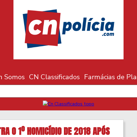
m Somos
CN Classificados
Farmácias de Pl
RA O 1º HOMICÍDIO DE 2018 APÓS