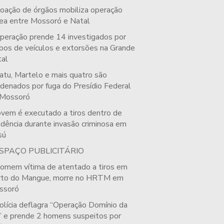
oação de órgãos mobiliza operação
ea entre Mossoró e Natal
peração prende 14 investigados por
bos de veículos e extorsões na Grande
al
atu, Martelo e mais quatro são
denados por fuga do Presídio Federal
 Mossoró
ovem é executado a tiros dentro de
idência durante invasão criminosa em
sú
SPAÇO PUBLICITÁRIO
omem vítima de atentado a tiros em
rto do Mangue, morre no HRTM em
ssoró
olícia deflagra “Operação Domínio da
” e prende 2 homens suspeitos por