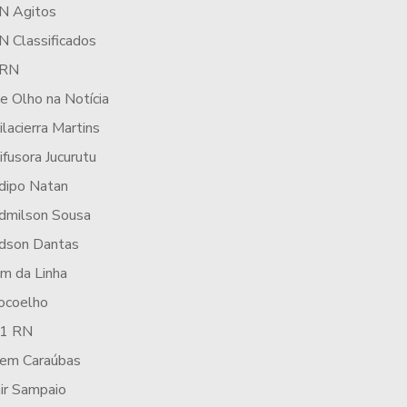
N Agitos
N Classificados
RN
e Olho na Notícia
ilacierra Martins
ifusora Jucurutu
dipo Natan
dmilson Sousa
dson Dantas
im da Linha
ocoelho
1 RN
cem Caraúbas
air Sampaio