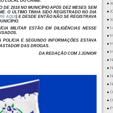
AO LOCAL DO CRIME.
J
IO DE 2018 NO MUNICÍPIO APÓS DEZ MESES SEM
J
ME. O ÚLTIMO TINHA SIDO REGISTRADO NO DIA
RE AQUI
) E DESDE ENTÃO NÃO SE REGISTRAVA
J
UNICÍPIO.
L
CIA MILITAR ESTÃO EM DILIGÊNCIAS NESSE
USADOS.
M
A POLÍCIA E SEGUNDO INFORMAÇÕES ESTAVA
M
VASTADOR DAS DROGAS.
M
DA REDAÇÃO COM J.JÚNIOR
N
N
N
N
O
O
P