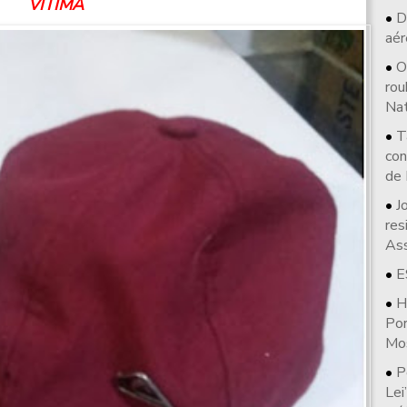
VÍTIMA
D
aér
O
rou
Nat
T
con
de
J
res
As
E
H
Po
Mo
P
Lei