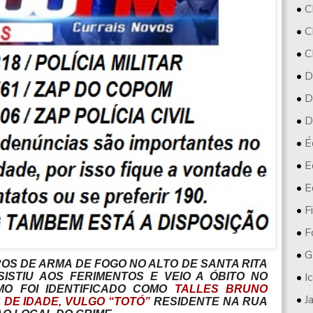
C
C
C
D
D
D
É
E
E
F
F
G
ROS DE ARMA DE FOGO NO ALTO DE SANTA RITA
I
ISTIU AOS FERIMENTOS E VEIO A ÓBITO NO
MO FOI IDENTIFICADO COMO
TALLES BRUNO
J
S DE IDADE, VULGO “TOTÓ”
RESIDENTE NA RUA