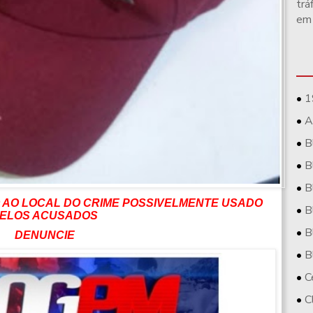
trá
em
1
A
B
B
B
AO LOCAL DO CRIME POSSIVELMENTE USADO
B
ELOS ACUSADOS
B
DENUNCIE
B
C
C