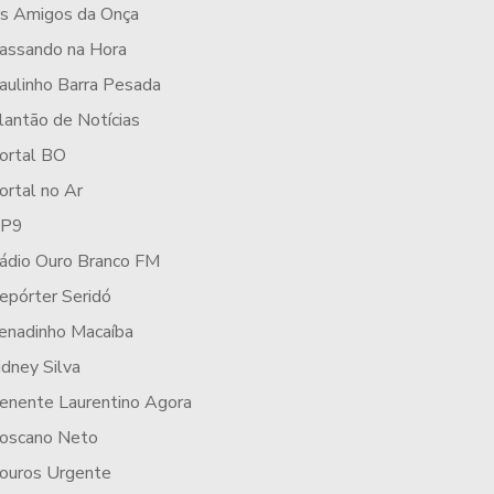
s Amigos da Onça
assando na Hora
aulinho Barra Pesada
lantão de Notícias
ortal BO
ortal no Ar
P9
ádio Ouro Branco FM
epórter Seridó
enadinho Macaíba
idney Silva
enente Laurentino Agora
oscano Neto
ouros Urgente