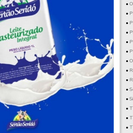
O
P
P
P
P
P
O
R
R
S
S
T
T
T