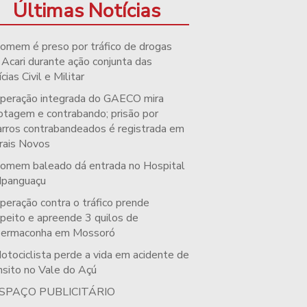
Últimas Notícias
omem é preso por tráfico de drogas
Acari durante ação conjunta das
ícias Civil e Militar
peração integrada do GAECO mira
otagem e contrabando; prisão por
arros contrabandeados é registrada em
rais Novos
omem baleado dá entrada no Hospital
Ipanguaçu
peração contra o tráfico prende
peito e apreende 3 quilos de
permaconha em Mossoró
otociclista perde a vida em acidente de
nsito no Vale do Açú
SPAÇO PUBLICITÁRIO