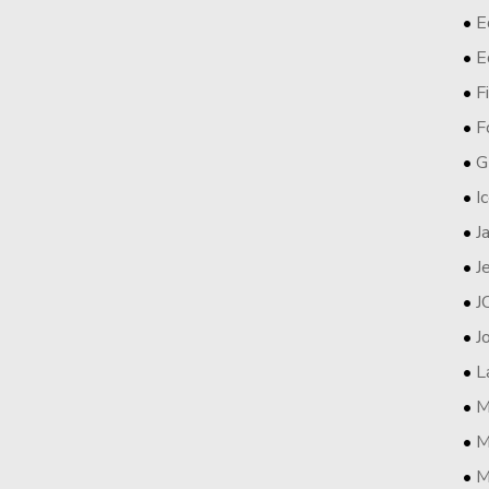
E
E
F
F
G
I
J
J
J
J
L
M
M
M