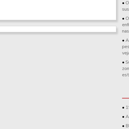
O
sus
O
enf
nas
A
pes
vej
S
zon
est
1
A
B