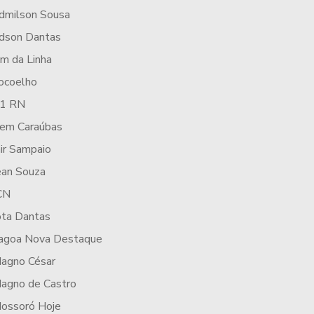
dmilson Sousa
dson Dantas
im da Linha
ocoelho
1 RN
cem Caraúbas
air Sampaio
ean Souza
CN
ota Dantas
agoa Nova Destaque
agno César
agno de Castro
ossoró Hoje