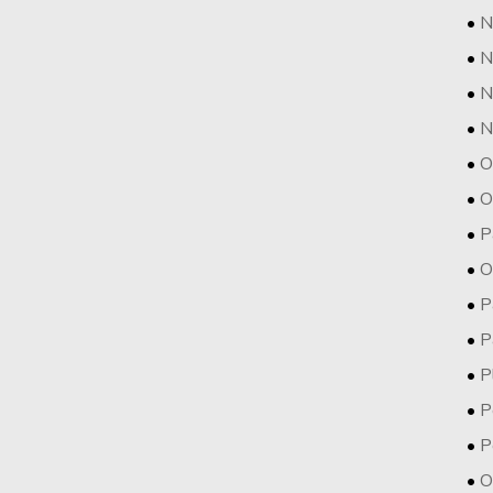
N
N
N
N
O
O
P
O
P
P
P
P
P
O