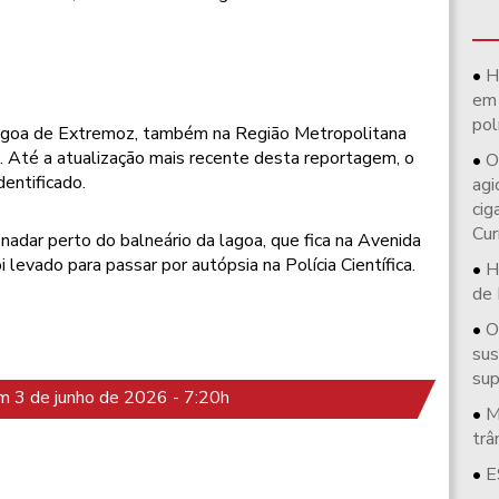
H
em 
pol
Lagoa de Extremoz, também na Região Metropolitana
a. Até a atualização mais recente desta reportagem, o
O
entificado.
agi
cig
Cur
nadar perto do balneário da lagoa, que fica na Avenida
levado para passar por autópsia na Polícia Científica.
H
de 
O
sus
su
 3 de junho de 2026 - 7:20h
M
trâ
E