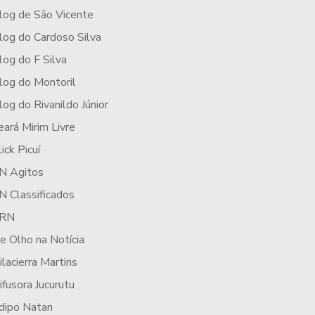
log de São Vicente
log do Cardoso Silva
log do F Silva
log do Montoril
log do Rivanildo Júnior
eará Mirim Livre
lick Picuí
N Agitos
N Classificados
RN
e Olho na Notícia
ilacierra Martins
ifusora Jucurutu
dipo Natan