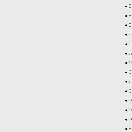
B
B
B
B
B
C
C
C
C
C
D
D
D
É