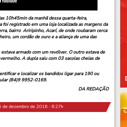
das 10h45min da manhã dessa quarta-feira,
foi registrado em uma loja localizada as margens da
ra, bairro Ariripinho, Acarí, de onde roubaram cerca
heiro, um cordão de ouro e a aliança de uma das
 estava armado com um revólver. O outro estava de
vermelho. A dupla saiu com 03 sacolas cheias de
ntificar e localizar os bandidos ligar para 190 ou
elular (84)9 9952-0169.
DA REDAÇÃO
 de dezembro de 2018 - 8:27h