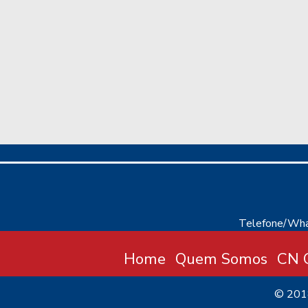
Telefone/Wha
Home
Quem Somos
CN C
© 20