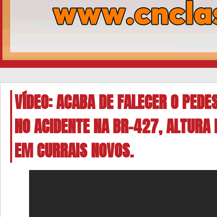
VÍDEO: ACABA DE FALECER O PEDE
NO ACIDENTE NA BR-427, ALTURA 
EM CURRAIS NOVOS.