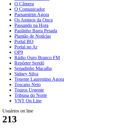
O Câmera
O Comunicador
Parnamirim Agora
Os Amigos da Onça
Passando na Hora
Paulinho Barra Pesada
Plantão de Notícias
Portal BO
Portal no Ar
OP9
Rádio Ouro Branco FM
Repórter Seridó
Senadinho Macaíba
Sidney Silva
Tenente Laurentino Agora
Toscano Neto
Touros Urgente
Tribuna do Norte
VNT On Line
Usuários on line
213