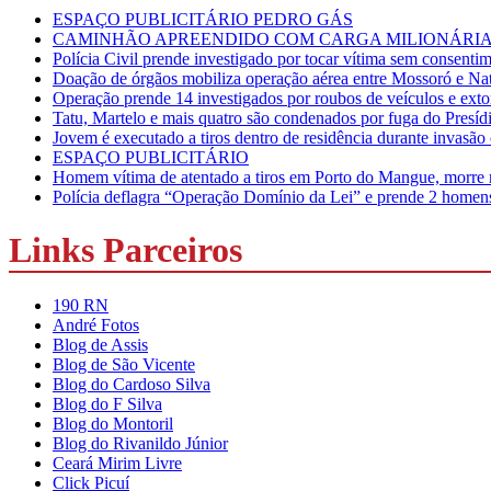
ESPAÇO PUBLICITÁRIO PEDRO GÁS
CAMINHÃO APREENDIDO COM CARGA MILIONÁRIA
Polícia Civil prende investigado por tocar vítima sem consent
Doação de órgãos mobiliza operação aérea entre Mossoró e Nat
Operação prende 14 investigados por roubos de veículos e ext
Tatu, Martelo e mais quatro são condenados por fuga do Presí
Jovem é executado a tiros dentro de residência durante invasã
ESPAÇO PUBLICITÁRIO
Homem vítima de atentado a tiros em Porto do Mangue, mor
Polícia deflagra “Operação Domínio da Lei” e prende 2 homens 
Links Parceiros
190 RN
André Fotos
Blog de Assis
Blog de São Vicente
Blog do Cardoso Silva
Blog do F Silva
Blog do Montoril
Blog do Rivanildo Júnior
Ceará Mirim Livre
Click Picuí