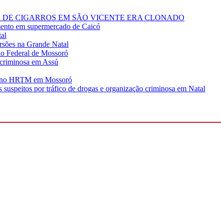
 DE CIGARROS EM SÃO VICENTE ERA CLONADO
imento em supermercado de Caicó
al
orsões na Grande Natal
dio Federal de Mossoró
o criminosa em Assú
re no HRTM em Mossoró
suspeitos por tráfico de drogas e organização criminosa em Natal