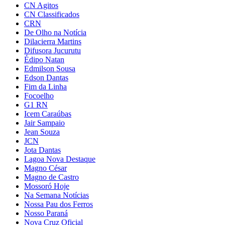
CN Agitos
CN Classificados
CRN
De Olho na Notícia
Dilacierra Martins
Difusora Jucurutu
Édipo Natan
Edmilson Sousa
Edson Dantas
Fim da Linha
Focoelho
G1 RN
Icem Caraúbas
Jair Sampaio
Jean Souza
JCN
Jota Dantas
Lagoa Nova Destaque
Magno César
Magno de Castro
Mossoró Hoje
Na Semana Notícias
Nossa Pau dos Ferros
Nosso Paraná
Nova Cruz Oficial