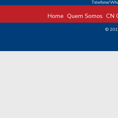
Telefone/Wha
Home
Quem Somos
CN C
© 20