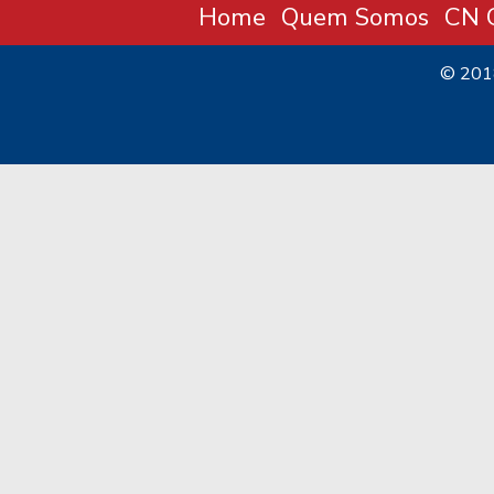
Home
Quem Somos
CN C
© 20