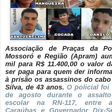
Associação de Praças da Polí
Mossoró e Região (Apram) au
mil para R$ 11.400,00 o valor 
ser paga para quem der inform
à prisão os assassinos do cabo
Silva, de 43 anos.
O policial fo
de agosto durante o assalt
escolar na RN-117, entre 
Caraúbas e Governador Dix-S