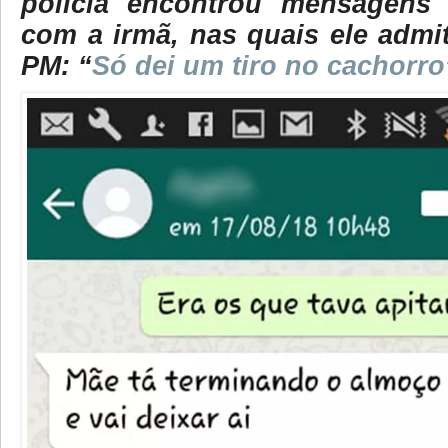
polícia encontrou mensagens 
com a irmã, nas quais ele admit
PM: “
Só dei um tiro no cachorro