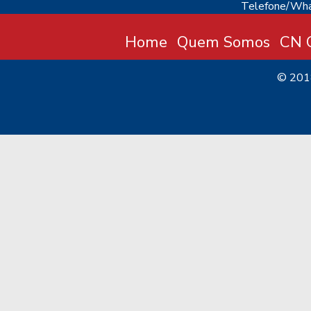
Telefone/Wha
Home
Quem Somos
CN C
© 20