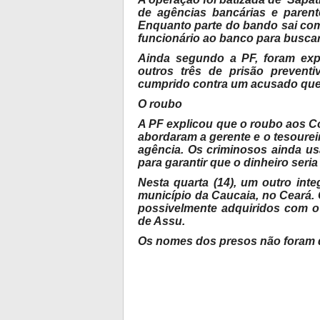
de agências bancárias e parente
Enquanto parte do bando sai com 
funcionário ao banco para buscar
Ainda segundo a PF, foram ex
outros três de prisão prevent
cumprido contra um acusado que 
O roubo
A PF explicou que o roubo aos Co
abordaram a gerente e o tesoure
agência. Os criminosos ainda u
para garantir que o dinheiro seri
Nesta quarta (14), um outro int
município da Caucaia, no Ceará. 
possivelmente adquiridos com o 
de Assu.
Os nomes dos presos não foram 