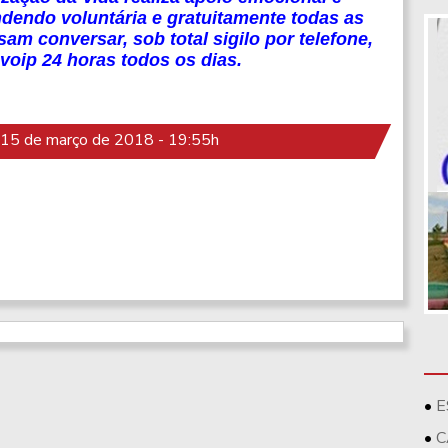
ndendo voluntária e gratuitamente todas as
m conversar, sob total sigilo por telefone,
 voip 24 horas todos os dias.
15 de março de 2018 - 19:55h
E
C