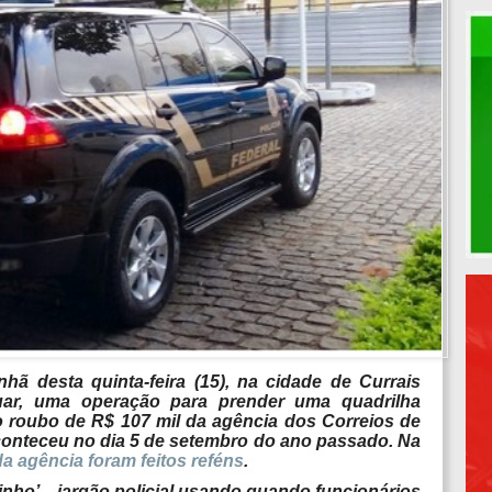
nhã desta quinta-feira (15), na cidade de Currais
uar, uma operação para prender uma quadrilha
 roubo de R$ 107 mil da agência dos Correios de
aconteceu no dia 5 de setembro do ano passado. Na
da agência foram feitos reféns
.
inho’ – jargão policial usando quando funcionários