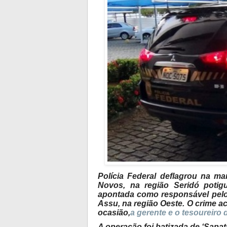
Polícia Federal deflagrou na ma
Novos, na região Seridó potig
apontada como responsável pelo
Assu, na região Oeste. O crime 
ocasião,
a gerente e o tesoureiro 
A operação foi batizada de ‘Sapat