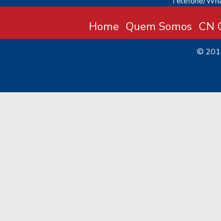
Telefone/Wha
Home
Quem Somos
CN C
© 20