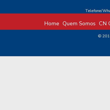
Telefone/Wha
Home
Quem Somos
CN C
© 20