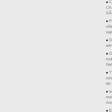
C
CA
SÃ
P
vít
sup
D
aér
O
rou
Nat
T
con
de
J
res
As
E