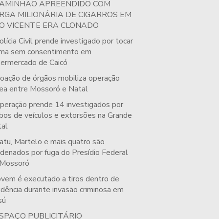
AMINHÃO APREENDIDO COM
RGA MILIONÁRIA DE CIGARROS EM
O VICENTE ERA CLONADO
olícia Civil prende investigado por tocar
ima sem consentimento em
ermercado de Caicó
oação de órgãos mobiliza operação
ea entre Mossoró e Natal
peração prende 14 investigados por
bos de veículos e extorsões na Grande
al
atu, Martelo e mais quatro são
denados por fuga do Presídio Federal
 Mossoró
ovem é executado a tiros dentro de
idência durante invasão criminosa em
sú
SPAÇO PUBLICITÁRIO