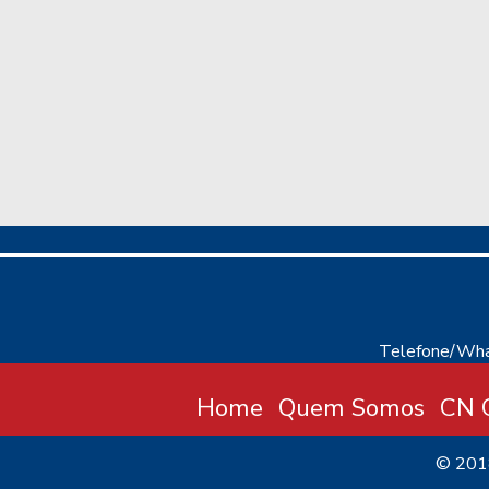
Telefone/Wha
Home
Quem Somos
CN C
© 20