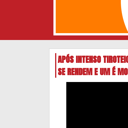
APÓS INTENSO TIROTEI
SE RENDEM E UM É M