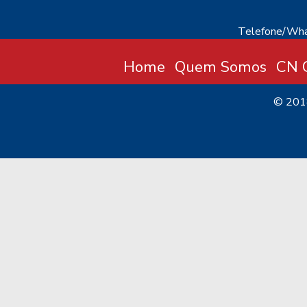
Telefone/Wha
Home
Quem Somos
CN C
© 20