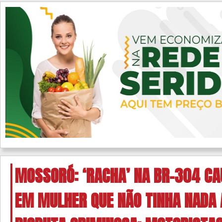
MOSSORÓ: ‘RACHA’ NA BR-304 C
EM MULHER QUE NÃO TINHA NADA