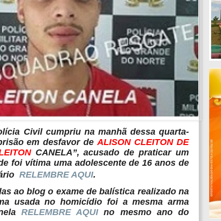
lícia Civil cumpriu na manhã dessa quarta-
 prisão em desfavor de
ALISON CLEITON DE
CLEITON
CANELA”, acusado de praticar um
de foi vítima uma adolescente de 16 anos de
ário
RELEMBRE AQUI
.
s ao blog o exame de balística realizado na
ma usada no homicídio foi a mesma arma
anela
RELEMBRE AQUI
no mesmo ano do