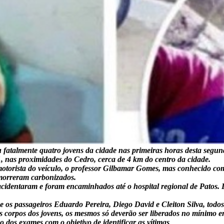
fatalmente quatro jovens da cidade nas primeiras horas desta segund
 nas proximidades do Cedro, cerca de 4 km do centro da cidade.
motorista do veículo, o professor Gilbamar Gomes, mas conhecido co
 morreram carbonizados.
cidentaram e foram encaminhados até o hospital regional de Patos. 
e os passageiros Eduardo Pereira, Diego David e Cleiton Silva, todos
corpos dos jovens, os mesmos só deverão ser liberados no mínimo em 
 dos exames com o objetivo de identificar as vítimas