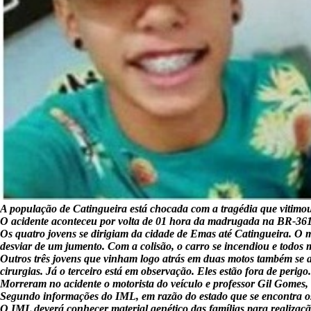
A população de Catingueira está chocada com a tragédia que vitimou 
O acidente aconteceu por volta de 01 hora da madrugada na BR-361,
Os quatro jovens se dirigiam da cidade de Emas até Catingueira. O 
desviar de um jumento. Com a colisão, o carro se incendiou e todos
Outros três jovens que vinham logo atrás em duas motos também se a
cirurgias. Já o terceiro está em observação. Eles estão fora de perigo.
Morreram no acidente o motorista do veículo e professor Gil Gomes, 
Segundo informações do IML, em razão do estado que se encontra os 
O IML deverá conhecer material genético das famílias para realização