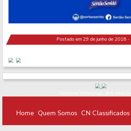
Postado em 29 de junho de 2018 -
Telefone/WhatsApp: (84) 99972
Home
Quem Somos
CN Classificados