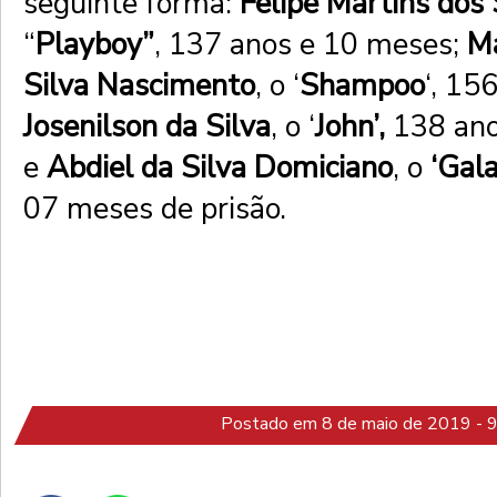
seguinte forma:
Felipe Martins dos
“
Playboy”
, 137 anos e 10 meses;
Ma
Silva Nascimento
, o ‘
Shampoo
‘, 15
Josenilson da Silva
, o ‘
John’,
138 an
e
Abdiel da Silva Domiciano
, o
‘Gal
07 meses de prisão.
Postado em 8 de maio de 2019 - 